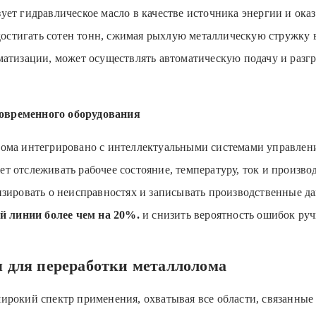
ет гидравлическое масло в качестве источника энергии и ока
стигать сотен тонн, сжимая рыхлую металлическую стружку в
атизации, может осуществлять автоматическую подачу и разгруз
овременного оборудования
лома интегрировано с интеллектуальными системами управле
 отслеживать рабочее состояние, температуру, ток и произво
изировать о неисправностях и записывать производственные д
й линии более чем на 20%.
и снизить вероятность ошибок руч
 для переработки металлолома
ирокий спектр применения, охватывая все области, связанные 